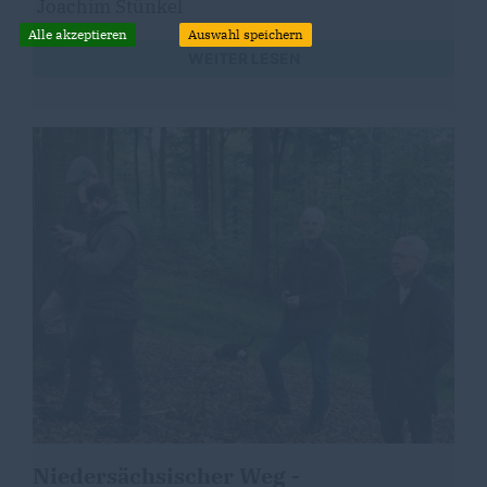
Joachim Stünkel
Alle akzeptieren
Auswahl speichern
WEITER LESEN
Niedersächsischer Weg -