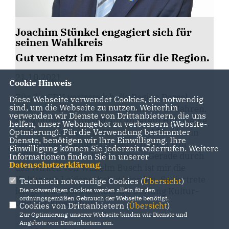
Joachim Stünkel engagiert sich für
seinen Wahlkreis
Gut vernetzt im Einsatz für die Region.
21.10.2021
Cookie Hinweis
Für die CDU vertrete ich die Region Dassel,
Diese Webseite verwendet Cookies, die notwendig
sind, um die Webseite zu nutzen. Weiterhin
Uslar und Bodenfelde seit nunmehr 30 Jahren.
verwenden wir Dienste von Drittanbietern, die uns
Ich wohne in Lüthorst auf unserem Hof. Meine
helfen, unser Webangebot zu verbessern (Website-
Hobbys sind sich mit Hunden und Pferden in
Optmierung). Für die Verwendung bestimmter
Dienste, benötigen wir Ihre Einwilligung. Ihre
der schönen Landschaft der 2.Heimat von
Einwilligung können Sie jederzeit widerrufen. Weitere
Wilhelm Busch zu beschäftigen. Gerade durch
Informationen finden Sie in unserer
Datenschutzerklärung
.
das Wirken von Wilhelm Busch ist mir die
Kultur zur Leidenschaft geworden. So vertrete
Technisch notwendige Cookies (
Übersicht
)
ich gern als Vorsitzender die Stiftung Kultur-
Die notwendigen Cookies werden allein für den
ordnungsgemäßen Gebrauch der Webseite benötigt.
und Denkmalschutz.
Cookies von Drittanbietern (
Übersicht
)
Zur Optimierung unserer Webseite binden wir Dienste und
Angebote von Drittanbietern ein.