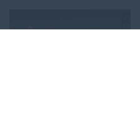
CDU fordert Landschaftsschutzgebiet
statt Naturschutzgebiet
16.07.2020
Die CDU Stadtratsfraktion Dassel und der CDU
Stadtverband Dassel kommen nach