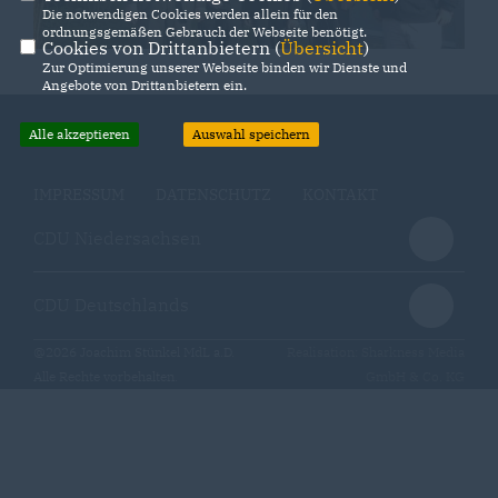
Die notwendigen Cookies werden allein für den
ordnungsgemäßen Gebrauch der Webseite benötigt.
Cookies von Drittanbietern (
Übersicht
)
Zur Optimierung unserer Webseite binden wir Dienste und
Angebote von Drittanbietern ein.
Alle akzeptieren
Auswahl speichern
IMPRESSUM
DATENSCHUTZ
KONTAKT
CDU Niedersachsen
CDU Deutschlands
@2026 Joachim Stünkel MdL a.D.
Realisation: Sharkness Media
Alle Rechte vorbehalten.
GmbH & Co. KG