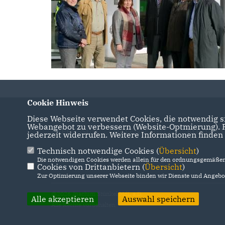
Cookie Hinweis
Diese Webseite verwendet Cookies, die notwendig si
Webangebot zu verbessern (Website-Optmierung). Fü
IMPRESSUM
DATENSCHUTZ
KONTAKT
jederzeit widerrufen. Weitere Informationen finden
Technisch notwendige Cookies (
Übersicht
)
Die notwendigen Cookies werden allein für den ordnungsgemäßen 
Cookies von Drittanbietern (
Übersicht
)
Zur Optimierung unserer Webseite binden wir Dienste und Angebot
@2026 Joachim Stünkel MdL a.D.
Alle akzeptieren
Auswahl speichern
Alle Rechte vorbehalten.