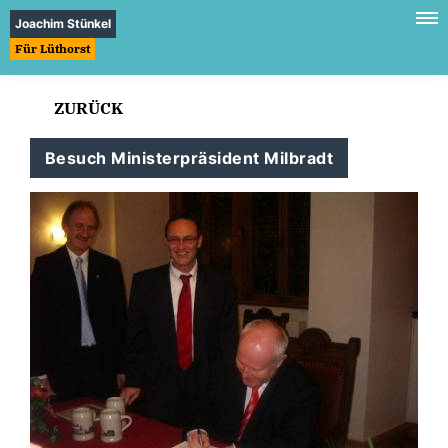
Joachim Stünkel
Für Lüthorst
ZURÜCK
Besuch Ministerpräsident Milbradt